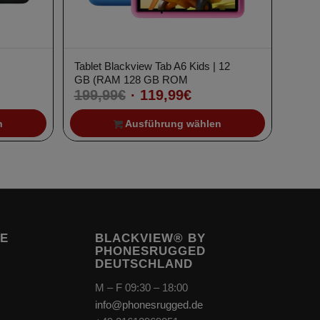
Tablet Blackview Tab A6 Kids | 12
spanne:
GB (RAM 128 GB ROM
Ursprünglicher
Aktueller
199,99
€
119,99
€
€
Preis
Preis
n
Ausführung wählen
war:
ist:
€
199,99€
119,99€.
TE
BLACKVIEW® BY
PHONESRUGGED
DEUTSCHLAND
M – F 09:30 – 18:00
info@phonesrugged.de