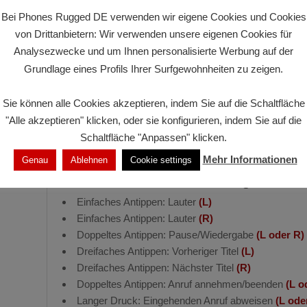
Charging case: 40
Bei Phones Rugged DE verwenden wir eigene Cookies und Cookies
von Drittanbietern: Wir verwenden unsere eigenen Cookies für
Aufladezeit:
1h 5 mins (earbuds
Analysezwecke und um Ihnen personalisierte Werbung auf der
Anschluss zum Aufladen:
USB Type-C
Grundlage eines Profils Ihrer Surfgewohnheiten zu zeigen.
Inhalt der Packung:
Airbuds 13
Sie können alle Cookies akzeptieren, indem Sie auf die Schaltfläche
Ladebox
"Alle akzeptieren" klicken, oder sie konfigurieren, indem Sie auf die
Typ-C-Ladekabel
Schaltfläche "Anpassen" klicken.
Benutzerhandbuch
Mehr Informationen
Genau
Ablehnen
Cookie settings
Leitfaden für die Verwendung von Air
Einfaches Antippen: Lauter
(L)
Einfaches Antippen: Lauter
(R)
Doppeltes Antippen: Pause/Wiedergabe
(L oder R)
Dreifaches Antippen: Vorheriger Titel
(L)
Dreifaches Antippen: Nächster Titel
(R)
Doppeltes Antippen: Anruf annehmen/beenden
(L o
Langer Druck: Eingehenden Anruf abweisen
(L ode