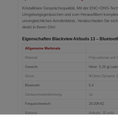
Kristallklare Gesprächsqualität. Mit der ENC+DNS-Tech
Umgebungsgeräuschen und zum Herausfiltern komplexer 
unvergleichliches Anruferlebnis. Verabschieden Sie sich 
direkt in Ihrem Ohr!
Eigenschaften Blackview Airbuds 13 – Bluetoot
Allgemeine Merkmale
Material:
Polycarbonat und S
Gewicht:
Hörer: 5,28 g| Lade
Driver:
Φ13mm Dynamic D
Bluetooth:
5.4
Geräuschunterdrückung:
Ja
Frequenzbereich:
20-20KHZ
Batterie:
Airbuds: 35 mAh