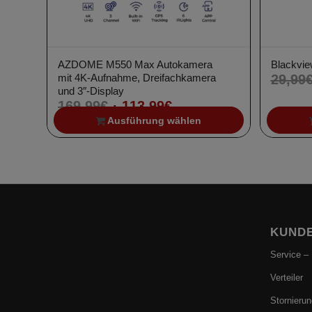
AZDOME M550 Max Autokamera
Blackvie
mit 4K-Aufnahme, Dreifachkamera
29,99
und 3″-Display
Ursprünglicher
Aktueller
169,99
€
113,99
€
Preis
Preis
Ausführung wählen
war:
ist:
169,99€
113,99€.
KUNDE
Service –
Verteiler
Stornierun