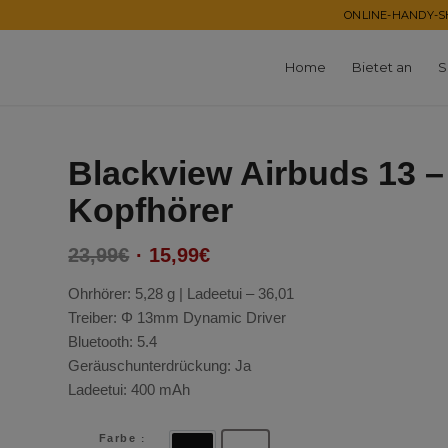
ONLINE-HANDY-SH
Home
Bietet an
S
Blackview Airbuds 13 –
Kopfhörer
Ursprünglicher
Aktueller
23,99
€
15,99
€
Preis
Preis
Ohrhörer: 5,28 g | Ladeetui – 36,01
war:
ist:
Treiber: Φ 13mm Dynamic Driver
23,99€
15,99€.
Bluetooth: 5.4
Geräuschunterdrückung: Ja
Ladeetui: 400 mAh
Farbe
: