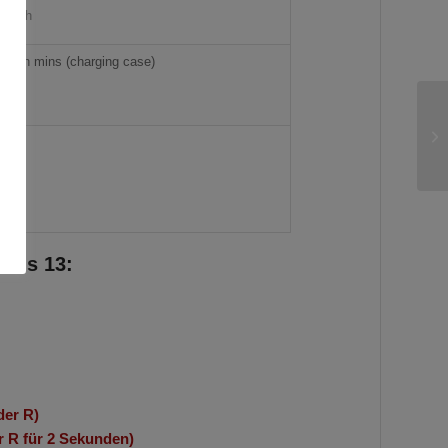
0 mAh
) / 2h mins (charging case)
buds 13:
der R)
r R für 2 Sekunden)