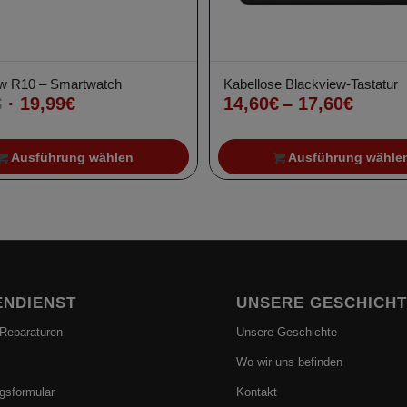
w R10 – Smartwatch
Kabellose Blackview-Tastatur
Ursprünglicher
Aktueller
Preis
€
19,99
€
14,60
€
–
17,60
€
Preis
Preis
14,60
war:
ist:
bis
Ausführung wählen
Ausführung wähle
29,99€
19,99€.
17,60
NDIENST
UNSERE GESCHICH
 Reparaturen
Unsere Geschichte
Wo wir uns befinden
gsformular
Kontakt