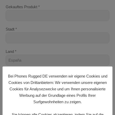
Gekauftes Produkt *
Stadt *
Land *
zusätzliche Information
Bei Phones Rugged DE verwenden wir eigene Cookies und
Cookies von Drittanbietern: Wir verwenden unsere eigenen
Cookies für Analysezwecke und um Ihnen personalisierte
Werbung auf der Grundlage eines Profils Ihrer
Surfgewohnheiten zu zeigen.
Sie können alle Cookies akzeptieren, indem Sie auf die