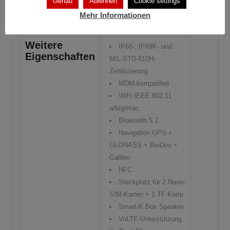
Genau
Ablehnen
Cookie settings
(Sekundärkamera)
Mehr Informationen
Frontkamera:
8 MP (f/2.2)
Weitere
IP68-, IP69K- und
Eigenschaften
MIL-STD-810H-
Zertifizierung
MDM-kompatibel
WiFi IEEE 802.11
a/b/g/n/ac
Bluetooth 5.2
Navigation GPS +
GLONASS + BeiDou +
Galileo
NFC
Steckplatz für 2 Nano-
SIM-Karten + 1 TF-Karte
Smart-K Box Speaker
VoLTE-Unterstützung