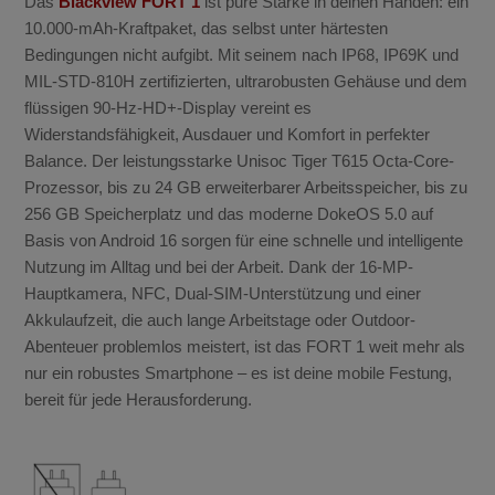
Das
Blackview FORT 1
ist pure Stärke in deinen Händen: ein
war:
ist:
10.000-mAh-Kraftpaket, das selbst unter härtesten
189,99€
169,99€.
Bedingungen nicht aufgibt. Mit seinem nach IP68, IP69K und
MIL-STD-810H zertifizierten, ultrarobusten Gehäuse und dem
flüssigen 90-Hz-HD+-Display vereint es
Widerstandsfähigkeit, Ausdauer und Komfort in perfekter
Balance. Der leistungsstarke Unisoc Tiger T615 Octa-Core-
Prozessor, bis zu 24 GB erweiterbarer Arbeitsspeicher, bis zu
256 GB Speicherplatz und das moderne DokeOS 5.0 auf
Basis von Android 16 sorgen für eine schnelle und intelligente
Nutzung im Alltag und bei der Arbeit. Dank der 16-MP-
Hauptkamera, NFC, Dual-SIM-Unterstützung und einer
Akkulaufzeit, die auch lange Arbeitstage oder Outdoor-
Abenteuer problemlos meistert, ist das FORT 1 weit mehr als
nur ein robustes Smartphone – es ist deine mobile Festung,
bereit für jede Herausforderung.