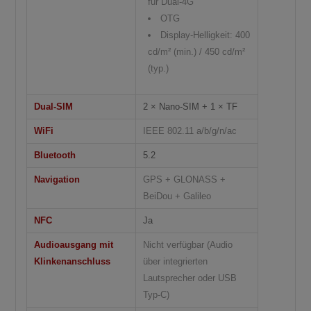
für Dual-4G
OTG
Display-Helligkeit: 400
cd/m² (min.) / 450 cd/m²
(typ.)
Dual-SIM
2 × Nano-SIM + 1 × TF
WiFi
IEEE 802.11 a/b/g/n/ac
Bluetooth
5.2
Navigation
GPS + GLONASS +
BeiDou + Galileo
NFC
Ja
Audioausgang mit
Nicht verfügbar (Audio
Klinkenanschluss
über integrierten
Lautsprecher oder USB
Typ-C)