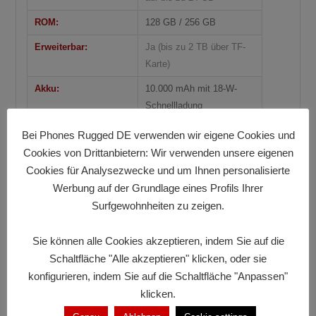
ROM:
128 GB / 256 GB
Erweiterbar:
Ja (bis zu 2 TB über TF-
Karte)
Akku:
10.000 mAh mit 18-W-
Schnellladung
Display
Bei Phones Rugged DE verwenden wir eigene Cookies und
Cookies von Drittanbietern: Wir verwenden unsere eigenen
Größe:
6.56″
Cookies für Analysezwecke und um Ihnen personalisierte
Typ:
IPS HD+ InCell mit 90-Hz-
Werbung auf der Grundlage eines Profils Ihrer
Bildwiederholrate
Surfgewohnheiten zu zeigen.
Auflösung:
720 × 1612 px
Sie können alle Cookies akzeptieren, indem Sie auf die
PPI / Nits:
≈ 269 PPI / 450 Nits
Schaltfläche "Alle akzeptieren" klicken, oder sie
Kamera
konfigurieren, indem Sie auf die Schaltfläche "Anpassen"
klicken.
Rückkamera:
16 MP (Hauptkamera,
f/1.8) + 0.3 MP