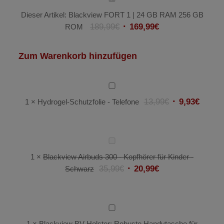
FORT
Dieser Artikel:
Blackview FORT 1 | 24 GB RAM 256 GB
1
189,99
€
169,99
€
ROM
|
24
Zum Warenkorb hinzufügen
GB
RAM
256
Hydrogel-
GB
Schutzfolie
13,99
€
9,93
€
1
×
Hydrogel-Schutzfolie - Telefone
ROM
-
Telefone
Blackview
Airbuds
1
×
Blackview Airbuds 300 - Kopfhörer für Kinder -
300
35,99
€
20,99
€
Schwarz
-
Kopfhörer
für
Blackview
Kinder
BV
1
×
Blackview BV Holster: Robuste Handytasche für
-