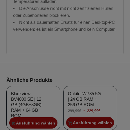
Temperaturen aufladen.
Die Anschlüsse nicht mit nicht zertifizierten Hüllen
oder Zubehörteilen blockieren.
Nicht als dauerhaften Ersatz für einen Desktop-PC
Angebot!
Angebot!
verwenden; es ist ein Smartphone und kein Computer.
Ähnliche Produkte
Blackview
Oukitel WP35 5G
BV4800 SE | 12
| 24 GB RAM +
GB (4GB+8GB)
256 GB ROM
RAM + 64 GB
Ursprünglicher
Aktueller
299,99
€
229,99
€
ROM
Preis
Preis
Ursprünglicher
Aktueller
163,99
€
111,99
€
Ausführung wählen
Ausführung wählen
war:
ist:
Preis
Preis
Angebot!
Angebot!