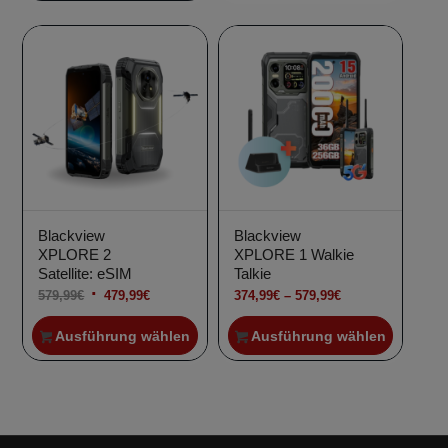
299,99€
229,99€.
war:
ist:
163,99€
111,99€.
Blackview
Blackview
XPLORE 2
XPLORE 1 Walkie
Satellite: eSIM
Talkie
Ursprünglicher
Aktueller
Preisspanne:
579,99
€
479,99
€
374,99
€
–
579,99
€
Preis
Preis
374,99€
Ausführung wählen
Ausführung wählen
war:
ist:
bis
579,99€
479,99€.
579,99€