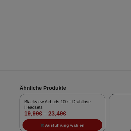
Angebot!
Ähnliche Produkte
Blackview Airbuds 100 – Drahtlose
Headsets
Preisspanne:
19,99
€
–
23,49
€
19,99€
Ausführung wählen
bis