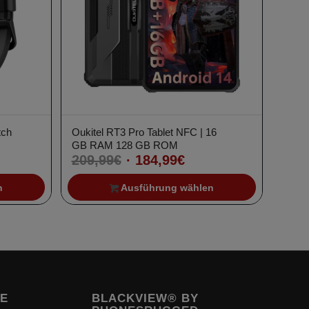
tch
Oukitel RT3 Pro Tablet NFC | 16
GB RAM 128 GB ROM
r
ler
Ursprünglicher
Aktueller
209,99
€
184,99
€
Preis
Preis
n
Ausführung wählen
war:
ist:
.
209,99€
184,99€.
TE
BLACKVIEW® BY