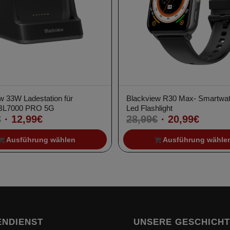
w 33W Ladestation für
Blackview R30 Max- Smartwa
BL7000 PRO 5G
Led Flashlight
Ursprünglicher
Aktueller
Ursprüngliche
Aktuel
€
12,99
€
28,99
€
20,99
€
Preis
Preis
Preis
Preis
Ausführung wählen
Ausführung wähle
war:
ist:
war:
ist:
19,99€
12,99€.
28,99€
20,99€
NDIENST
UNSERE GESCHICH