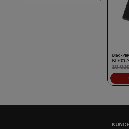
23,49€
Blackvie
BL7000/
19,99
KUNDE