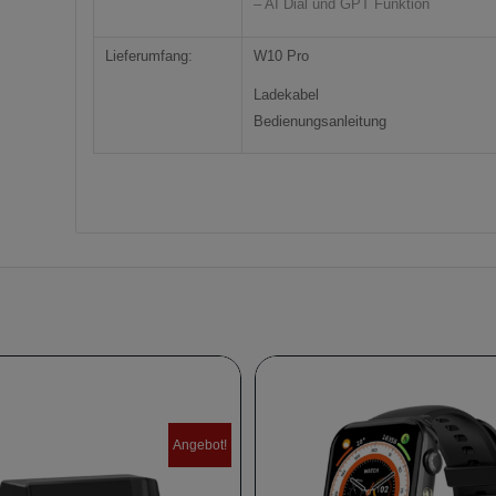
– AI Dial und GPT Funktion
Lieferumfang:
W10 Pro
Ladekabel
Bedienungsanleitung
Angebot!