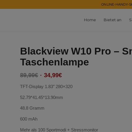
ONLINE-HANDY-SH
Home
Bietet an
S
Blackview W10 Pro – S
Taschenlampe
Ursprünglicher
Aktueller
89,99
€
34,99
€
Preis
Preis
TFT-Display 1.83″ 280×320
war:
ist:
89,99€
34,99€.
52.79*41.45*13.90mm
48.8 Gramm
600 mAh
Mehr als 100 Sportmodi + Stressmonitor