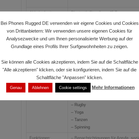
Akkulaufzeit:
Bluetooth-Standby: >45 Tage
Typische Nutzung: >11 Tage
Bei Phones Rugged DE verwenden wir eigene Cookies und Cookies
von Drittanbietern: Wir verwenden unsere eigenen Cookies für
Batterie:
600 mAh
Analysezwecke und um Ihnen personalisierte Werbung auf der
Bluetooth:
5.3
Grundlage eines Profils Ihrer Surfgewohnheiten zu zeigen.
Sportmodi:
– Outdoor-Lauf
– Radfahren
Sie können alle Cookies akzeptieren, indem Sie auf die Schaltfläche
– Seilspringen
"Alle akzeptieren" klicken, oder sie konfigurieren, indem Sie auf die
– Badminton
Schaltfläche "Anpassen" klicken.
– Basketball
Mehr Informationen
Genau
Ablehnen
Cookie settings
– Fußball
– Klettern
– Rugby
– Yoga
– Tanzen
– Spinning
Funktionen:
– Benachrichtigungen für Anrufe, soz