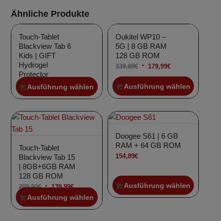
Ähnliche Produkte
Angebot!
Touch-Tablet
Oukitel WP10 –
Blackview Tab 6
5G | 8 GB RAM
Kids | GIFT
128 GB ROM
Hydrogel
Ursprünglicher
Aktueller
339,89
€
179,99
€
Protector
Preis
Preis
Ursprünglicher
Aktueller
120,89
€
109,90
€
Ausführung wählen
Ausführung wählen
war:
ist:
Preis
Preis
339,89€
179,99€.
war:
ist:
120,89€
109,90€.
Doogee S61 | 6 GB
RAM + 64 GB ROM
Touch-Tablet
154,89
€
Blackview Tab 15
| 8GB+6GB RAM
128 GB ROM
Ausführung wählen
Ursprünglicher
Aktueller
209,90
€
139,99
€
Ausführung wählen
Preis
Preis
war:
ist: