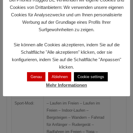
Cookies von Drittanbietern: Wir verwenden unsere eigenen
Gewicht:
62,8 g
Cookies für Analysezwecke und um Ihnen personalisierte
Abmessungen:
55.44*52.30*14.5 mm
Werbung auf der Grundlage eines Profils Ihrer
Surfgewohnheiten zu zeigen.
Maßnahmen:
Uhrglas: 52,3 mm * 55,4 mm
Armband: Dicke 22 mm Min: 150
mm Max: 235 mm Länge: 270 mm
Sie können alle Cookies akzeptieren, indem Sie auf die
Schaltfläche "Alle akzeptieren" klicken, oder sie
Lebensdauer
Standby: >100 Tage Typische
konfigurieren, indem Sie auf die Schaltfläche "Anpassen"
der Batterie:
Nutzung: 30 Tage
klicken.
Batterie:
960 mAh
Genau
Ablehnen
Cookie settings
Nits:
700
Mehr Informationen
Bluetooth:
5.2
Sport-Modi:
– Laufen im Freien – Laufen im
Freien – Indoor-Laufen –
Bergsteigen – Wandern – Fahrrad
für Anfänger – Rudergerät –
Radfahren im Freien – Yoga –