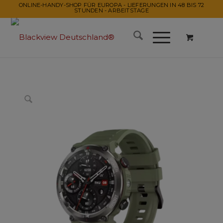
ONLINE-HANDY-SHOP FÜR EUROPA - LIEFERUNGEN IN 48 BIS 72
STUNDEN - ARBEITSTAGE