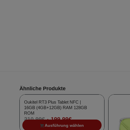
Angebot!
Ähnliche Produkte
Oukitel RT3 Plus Tablet NFC |
16GB (4GB+12GB) RAM 128GB
ROM
Ursprünglicher
Aktueller
210,99
€
199,99
€
Preis
Preis
Ausführung wählen