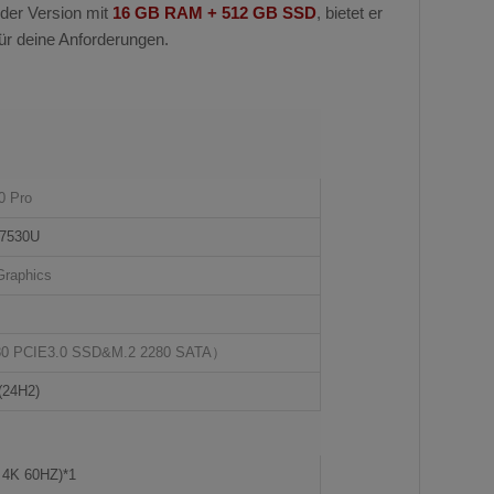
n der Version mit
16 GB RAM + 512 GB SSD
, bietet er
für deine Anforderungen.
0 Pro
7530U
raphics
0 PCIE3.0 SSD&M.2 2280 SATA）
(24H2)
4K 60HZ)*1