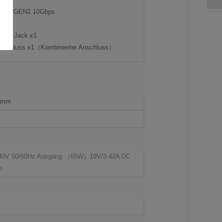
B3.2 GEN2 10Gbps
m DC Jack x1
anschluss x1（Kombinierter Anschluss）
.8mm
240V 50/60Hz Ausgang （65W）19V/3.42A DC
m