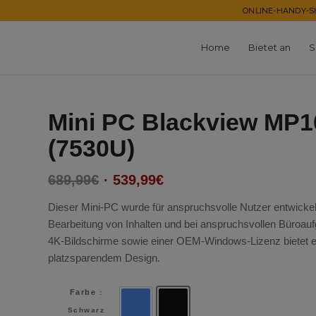
ONLINE-HANDY-SH
Home
Bietet an
S
Mini PC Blackview MP1
(7530U)
Ursprünglicher
Aktueller
689,99
€
539,99
€
Preis
Preis
Dieser Mini-PC wurde für anspruchsvolle Nutzer entwickelt
war:
ist:
Bearbeitung von Inhalten und bei anspruchsvollen Büroaufg
689,99€
539,99€.
4K-Bildschirme sowie einer
OEM-Windows-Lizenz
bietet 
platzsparendem Design.
Farbe
:
Blau
Schwarz
Schwarz