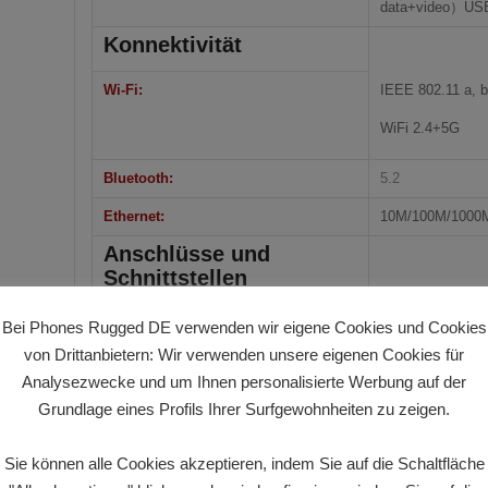
data+video）US
Konnektivität
Wi-Fi:
IEEE 802.11 a, b
WiFi 2.4+5G
Bluetooth:
5.2
Ethernet:
10M/100M/1000M
Anschlüsse und
Schnittstellen
I/O:
USB3.1 Gen1 Ty
Bei Phones Rugged DE verwenden wir eigene Cookies und Cookies
von Drittanbietern: Wir verwenden unsere eigenen Cookies für
USB3.1 Gen2 Ty
Analysezwecke und um Ihnen personalisierte Werbung auf der
HDMI 2.0（Max. 
Grundlage eines Profils Ihrer Surfgewohnheiten zu zeigen.
DP1.4（Max. 4K
Sie können alle Cookies akzeptieren, indem Sie auf die Schaltfläche
RJ45 1000Mbps 