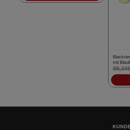
war:
ist:
210,99€
199,99€.
Blackvie
mit Blauli
69,34
KUNDE