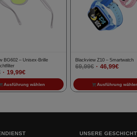
w BG602 – Unisex-Brille
Blackview Z10 – Smartwatch
Ursprüngliche
Aktuel
chtfilter
69,99
€
46,99
€
Ursprünglicher
Aktueller
€
19,99
€
Preis
Preis
Preis
Preis
war:
ist:
Ausführung wählen
Ausführung wähle
war:
ist:
69,99€
46,99€
69,34€
19,99€.
NDIENST
UNSERE GESCHICH