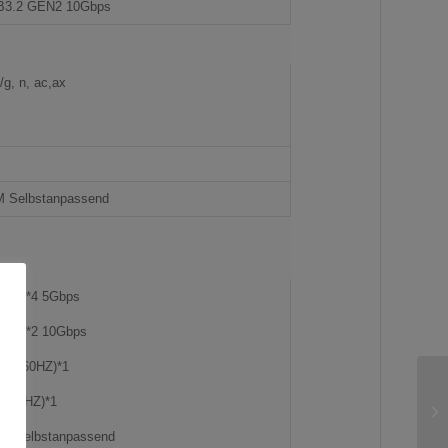
B3.2 GEN2 10Gbps
/g, n, ac,ax
 Selbstanpassend
pe-A*4 5Gbps
pe-A*2 10Gbps
4K 60HZ)*1
 144HZ)*1
*1 Selbstanpassend