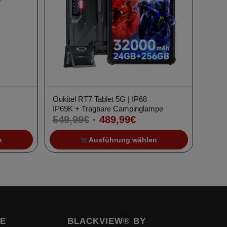
Oukitel RT7 Tablet 5G | IP68
r
ler
IP69K + Tragbare Campinglampe
Ursprünglicher
Aktueller
549,99
€
489,99
€
Preis
Preis
n
Ausführung wählen
war:
ist:
.
549,99€
489,99€.
TE
BLACKVIEW® BY