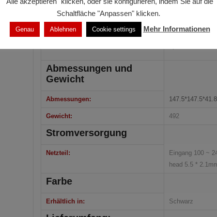
"Alle akzeptieren" klicken, oder sie konfigurieren, indem Sie auf die
data+video）US
Schaltfläche "Anpassen" klicken.
Power x1
Mehr Informationen
Genau
Ablehnen
Cookie settings
DC IN 5.5/2.1m
3,5-mm-Klinken
Abmessungen und
Gewicht
Abmessungen:
147.5*147.5*41
Gewicht:
492
Stromversorgung
Netzteil:
Eingang 100 ~ 
head 5.5 * 2.1m
Farbe
Erhältlich in:
Schwarz