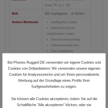
Karte TF zu 1 TB)
Wifi:
802.11a/b/g/n/ac （2.4G/5G）
Andere Merkmale:
Intelligentes Laden
Unterstützung für
umgekehrtes Laden
Gesichtsentsperrung
Unterwasserkamera
Zwei intelligente
Lautsprecher
Bei Phones Rugged DE verwenden wir eigene Cookies und
Cookies von Drittanbietern: Wir verwenden unsere eigenen
Inhalt der
Active 6
Cookies für Analysezwecke und um Ihnen personalisierte
Verpackung:
Ladegerät
Werbung auf der Grundlage eines Profils Ihrer
Surfgewohnheiten zu zeigen.
Ladekabel
Kostenloser Stylus Pen
Sie können alle Cookies akzeptieren, indem Sie auf die
(Eingabestift)
Schaltfläche "Alle akzeptieren" klicken, oder sie