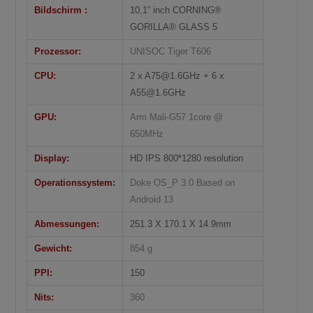
Bildschirm :
10,1” inch CORNING®
GORILLA® GLASS 5
Prozessor:
UNISOC Tiger T606
CPU:
2 x A75@1.6GHz + 6 x
A55@1.6GHz
GPU:
Arm Mali-G57 1core @
650MHz
Display:
HD IPS 800*1280 resolution
Operationssystem:
Doke OS_P 3.0 Based on
Android 13
Abmessungen:
251.3 X 170.1 X 14.9mm
Gewicht:
854 g
PPI:
150
Nits:
360