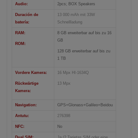
Audio:
2pcs; BOX Speakers
Duración de
13 000 mAh mit 33W
batería:
Schnellladung
RAM:
8 GB erweiterbar auf bis zu 16
GB
ROM:
128 GB erweiterbar auf bis zu
1 TB
Vordere Kamera:
16 Mpx HI-1634Q
Rückwärtige
13 Mpx
Kamera:
Navigation:
GPS+Glonass+Galileo+Beidou
Antutu:
276398
NFC:
No
Dual SIM:
Ja (2 Tarjetas SIM oder eine