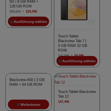
5G | 8 GB RAM +
128 GB ROM
Ursprünglicher
Aktueller
389,93
€
229,99
€
Preis
Preis
Ausführung wählen
war:
ist:
389,93€
229,99€.
Touch-Tablet
Blackview Tab 7 |
5 GB RAM 32 GB
ROM
Ursprünglicher
Aktueller
147,99
€
59,99
€
Ausführung wählen
Preis
Preis
war:
ist:
147,99€
59,99€.
Blackview A50 | 3 GB
RAM + 64 GB ROM
Touch-Tablet Blackview
Tab 12
147,49
€
Weiterlesen