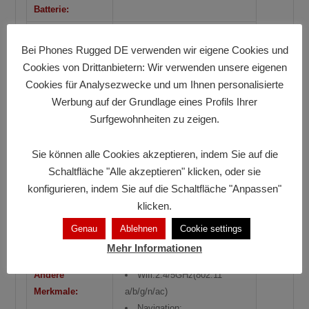
Batterie:
Sprecher:
1217 2pcs, Smart-K BOX
Bei Phones Rugged DE verwenden wir eigene Cookies und
Nits:
360
Cookies von Drittanbietern: Wir verwenden unsere eigenen
RAM:
4 GB an 8 GB
Cookies für Analysezwecke und um Ihnen personalisierte
Werbung auf der Grundlage eines Profils Ihrer
ROM:
128 GB an 1 TB
Surfgewohnheiten zu zeigen.
Vordere Kamera:
5 Mpx
Sie können alle Cookies akzeptieren, indem Sie auf die
Rückwärtige
8 Mpx
Schaltfläche "Alle akzeptieren" klicken, oder sie
Kamera:
konfigurieren, indem Sie auf die Schaltfläche "Anpassen"
klicken.
Gewicht:
338 gramos
Genau
Ablehnen
Cookie settings
Dual SIM:
Dual Hybrid Card Slots; 1*SIM
Mehr Informationen
+1 TF/2*SIM
Andere
Wifi:2.4/5GHz(802.11
Merkmale:
a/b/g/n/ac)
Navigation: