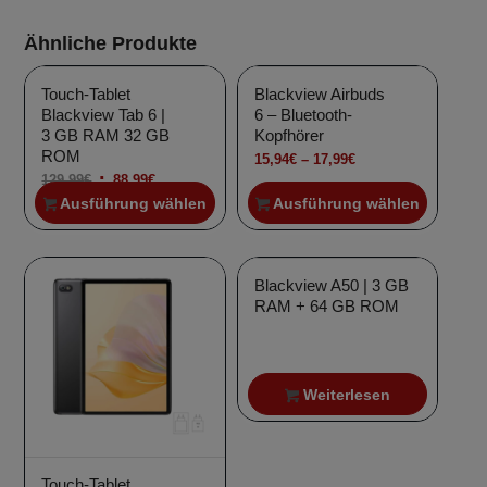
Ähnliche Produkte
Touch-Tablet
Blackview Airbuds
Blackview Tab 6 |
6 – Bluetooth-
3 GB RAM 32 GB
Kopfhörer
ROM
Preisspanne:
15,94
€
–
17,99
€
Ursprünglicher
Aktueller
129,99
€
88,99
€
15,94€
Ausführung wählen
Ausführung wählen
Preis
Preis
bis
Angebot!
war:
ist:
17,99€
129,99€
88,99€.
Blackview A50 | 3 GB
RAM + 64 GB ROM
Weiterlesen
Touch-Tablet