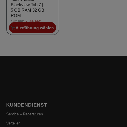
Blackview Tab 7 |
5 GB RAM 32 GB
ROM
Ursprünglicher
Aktueller
147,99
€
59,99
€
Ausführung wählen
Preis
Preis
war:
ist:
147,99€
59,99€.
KUNDENDIENST
Service – Reparaturen
Verteiler