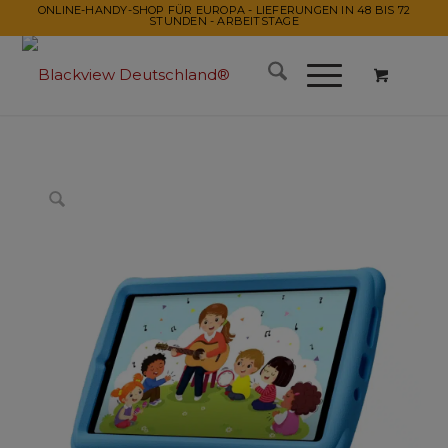
ONLINE-HANDY-SHOP FÜR EUROPA - LIEFERUNGEN IN 48 BIS 72
STUNDEN - ARBEITSTAGE