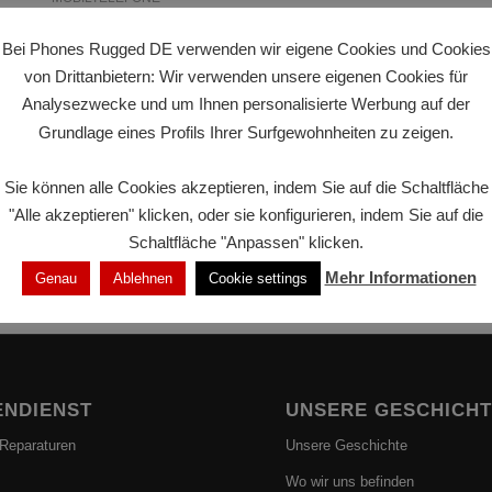
Bei Phones Rugged DE verwenden wir eigene Cookies und Cookies
Wenn Sie nach einem Smartphone mit langer
von Drittanbietern: Wir verwenden unsere eigenen Cookies für
Akkulaufzeit suchen, sollte Blackview auf Ihrem
Radar sein. Diese Marke hat sich einen Ruf für die
Analysezwecke und um Ihnen personalisierte Werbung auf der
Produktion von Smartphones mit außergewöhnlicher
Grundlage eines Profils Ihrer Surfgewohnheiten zu zeigen.
Akkuleistung zu einem sehr erschwinglichen Preis…
Sie können alle Cookies akzeptieren, indem Sie auf die Schaltfläche
April 17, 2023
/
0 Kommentare
"Alle akzeptieren" klicken, oder sie konfigurieren, indem Sie auf die
Schaltfläche "Anpassen" klicken.
Mehr Informationen
Genau
Ablehnen
Cookie settings
NDIENST
UNSERE GESCHICH
 Reparaturen
Unsere Geschichte
Wo wir uns befinden