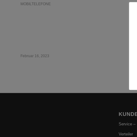
MOBILTELEFONE
Blackview IP68- und IP69K-Smartphones, die
Zukunft, die bereits unter uns ist und von der Sie nicht
wussten, dass sie existiert, wasser- und staubdichte
Handys.
Februar 16, 2023
KUNDE
Service –
Verteiler