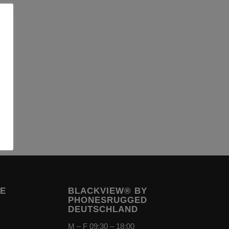
TE
BLACKVIEW® BY
PHONESRUGGED
DEUTSCHLAND
M – F 09:30 – 18:00