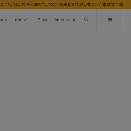
OP FÜR EUROPA - LIEFERUNGEN IN 48 BIS 72 STUNDEN - ARBEITSTAGE
hop
Kontakt
Blog
Anmeldung